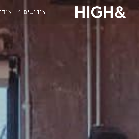
חילתו
ל
אירועים
אודות
ף
ינטרנט,
חץ
נטר
די
עבור
אזור
וכן
רכזי