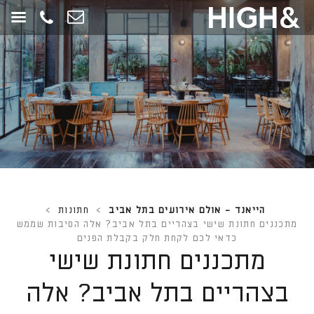
חילתו
ל
ף
ינטרנט,
חץ
נטר
די
עבור
אזור
וכן
רכזי
הייאנד - אולם אירועים בתל אביב
>
חתונות
>
מתכננים חתונת שישי בצהריים בתל אביב? אלה הסיבות שממש
כדאי לכם לקחת חלק בקבלת הפנים
מתכננים חתונת שישי
בצהריים בתל אביב? אלה