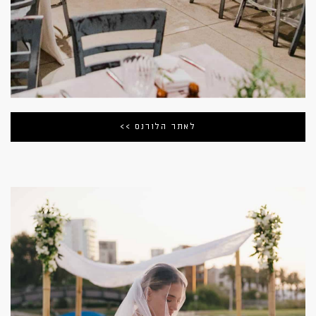
לאתר הלורנס >>