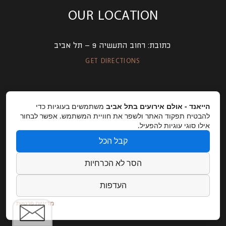
OUR LOCATION
כתובת:
רחוב התעשיה 9 – תל אביב
GET DIRECTIONS
EMAIL US
הייאנד - אולם אירועים בתל אביב
משתמשים בעוגיות כדי
להבטיח תפקוד האתר ולשפר את חוויית המשתמש. אפשר לבחור
אילו סוגי עוגיות להפעיל.
אימייל:
Lihi@dynamogroup.co.il
קבל הכל
פנו אלינו
הסר לא הכרחיות
העדפות
השארו מחוברים
מדיניות פרטיות