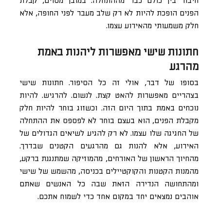
חיבור בין כולם כבר מההתחלה. במובן מסוים, קבלת
הפנים הופכת להיות לא רק שלב מעבר לפני החופה, אלא
חלק משמעותי מהאירוע עצמו.
חתונות שישי מאפשרות ליהנות באמת
מהרגע
בסופו של דבר, אולי זה כל הסיפור. חתונות שישי
בצהריים מאפשרות להאט קצת. לנשום. להרגיש. להיות
נוכחים באמת בתוך היום הזה. וכשזוג בוחר להיות חלק
מקבלת הפנים, הוא בעצם בוחר לא לפספס את ההתחלה
של החגיגה שלו עצמו. לא רק להגיע לשיאים הגדולים של
האירוע, אלא להנות גם מהרגעים הקטנים שבדרך.
מהחיוך הראשון של האורחים, מהמוזיקה שמתנגנת ברקע,
מהמנות הקטנות והקוקטיילים בכניסה, מהשמש של שישי
ומהתחושה הנדירה הזאת שבה כל האנשים שאתם
אוהבים נמצאים יחד במקום אחד כדי לשמוח אתכם.