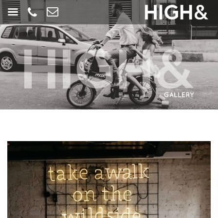
לריה
ייאנד
ולם
ירועים
תל