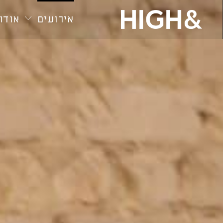
חילתו
ל
אירועים
אודות
ף
ינטרנט,
חץ
נטר
די
עבור
אזור
וכן
רכזי