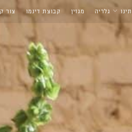
ינו
גלריה
מגזין
קבוצת דינמו
צור ק