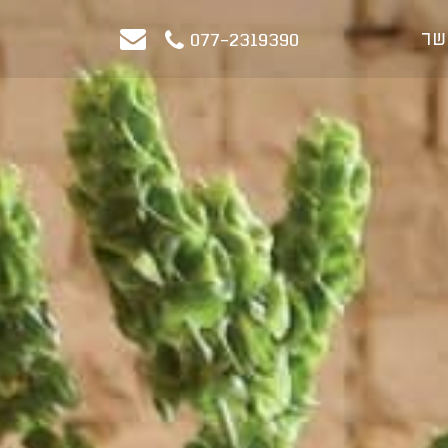
שר
077-2319390