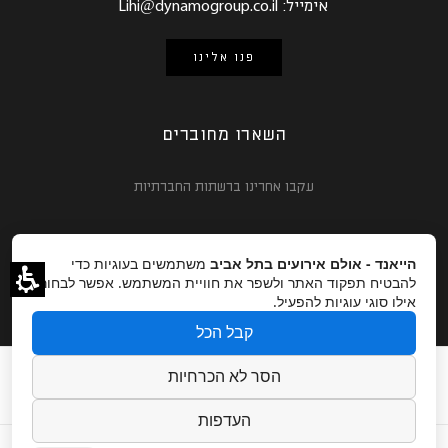
אימייל:
Lihi@dynamogroup.co.il
פנו אלינו
השארו מחוברים
עקבו אחרינו ברשתות החברתיות
הייאנד - אולם אירועים בתל אביב
משתמשים בעוגיות כדי
להבטיח תפקוד האתר ולשפר את חוויית המשתמש. אפשר לבחור
אילו סוגי עוגיות להפעיל.
קבל הכל
חתונות ואירועים עסקיים
אודות
גלריה
מגזין
הסר לא הכרחיות
צור קשר
קרדיטים לצלמים
הצהרת נגישות
העדפות