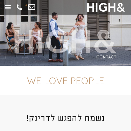
חילתו
ל
ף
ינטרנט,
חץ
נטר
די
עבור
אזור
וכן
WE LOVE PEOPLE
רכזי
נשמח להפגש לדרינק!