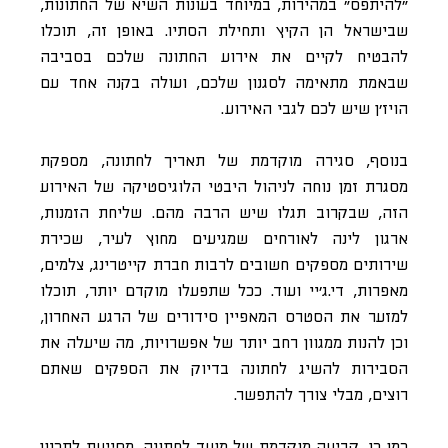
״להיתפס״ במהירות, במיוחד בעונות השיא של החתונות,
שבישראל הן הקיץ ותחילת הסתיו. באופן זה, תוכלו
להבטיח לקיים את אירוע החתונה שלכם בסביבה
שבאמת מתאימה לסגנון שלכם, ועולה בקנה אחד עם
הויז׳ן שיש לכם לגבי האירוע.
בנוסף, סגירה מוקדמת של תאריך לחתונה, מספקת
מסגרת זמן נוחה לניהול היבטי הלוגיסטיקה של האירוע
הזה, שבקרוב תגלו שיש הרבה מהם. שליחת הזמנות,
ארגון לינה לאורחים שמגיעים מחוץ לעיר, שכירת
שירותים מספקים חשובים לרבות חברת קייטרינג, צלמים,
מאפרות, די.ג׳יי ועוד. ככל שתפעלו מוקדם יותר, תוכלו
למזער את הסטרס המאפיין סידורים של הרגע האחרון,
וכן להנות ממגוון רחב יותר של אפשרויות, מה שיעלה את
הסבירות להשיג לחתונה בדיוק את הספקים שאתם
רוצים, מבלי צורך להתפשר.
כמו כן, קביעה מוקדמת של מועד לחתונה, מסייעת לתכנון