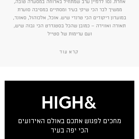
אחרת. נסו לדמיין ערב שמתחיל בארוחה במסעדה טובה,
ממשיך לבר הכי שיקי בעיר ומסתיים במסיבה סוערת
במועדון ריקודים הכי טרנדי שיש. אוכל, אלכוהול, סאונד,
תאורה ואווירה – כמובן שהכל בסטנדרט הכי גבוה שיש,
ועם ערימות של סטייל
קרא עוד
מחכים לפגוש אתכם באולם האירועים
הכי יפה בעיר