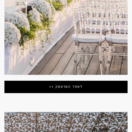
לאתר הטראסק >>