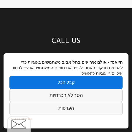
CALL US
טלפון במשרד:
077-670-6661
הייאנד - אולם אירועים בתל אביב
משתמשים בעוגיות כדי
להבטיח תפקוד האתר ולשפר את חוויית המשתמש. אפשר לבחור
פקס:
03-5225592
אילו סוגי עוגיות להפעיל.
קבל הכל
OUR LOCATION
הסר לא הכרחיות
העדפות
כתובת:
רחוב התעשיה 9 – תל אביב
GET DIRECTIONS
מדיניות פרטיות