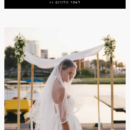
לאתר הלורנס >>