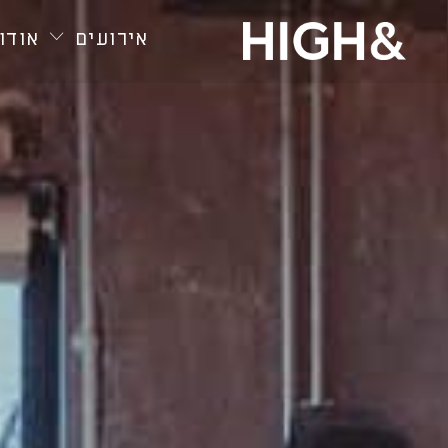
חילתו
ל
אירועים
אודות
ף
ינטרנט,
חץ
נטר
די
עבור
אזור
וכן
רכזי