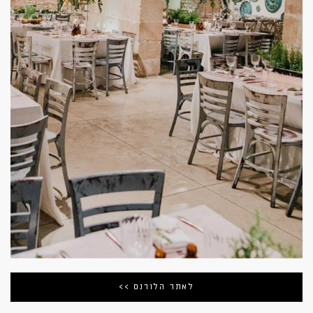
לאתר הלורנס >>