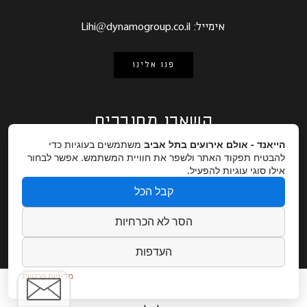
אימייל:
Lihi@dynamogroup.co.il
פנו אלינו
השארו מחוברים
הייאנד - אולם אירועים בתל אביב
משתמשים בעוגיות כדי
להבטיח תפקוד האתר ולשפר את חוויית המשתמש. אפשר לבחור
עקבו אחרינו ברשתות החברתיות
אילו סוגי עוגיות להפעיל.
קבל הכל
הסר לא הכרחיות
העדפות
מדיניות פרטיות
חתונות ואירועים עסקיים
אודות
גלריה
מגזין