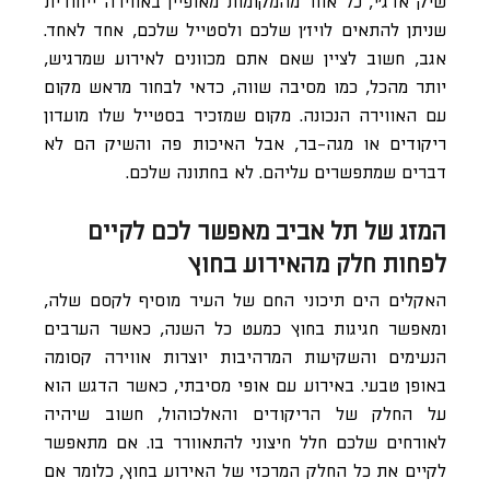
שיק אדג׳י, כל אחד מהמקומות מאופיין באווירה ייחודית
שניתן להתאים לויז׳ן שלכם ולסטייל שלכם, אחד לאחד.
אגב, חשוב לציין שאם אתם מכוונים לאירוע שמרגיש,
יותר מהכל, כמו מסיבה שווה, כדאי לבחור מראש מקום
עם האווירה הנכונה. מקום שמזכיר בסטייל שלו מועדון
ריקודים או מגה-בר, אבל האיכות פה והשיק הם לא
דברים שמתפשרים עליהם. לא בחתונה שלכם.
המזג של תל אביב מאפשר לכם לקיים
לפחות חלק מהאירוע בחוץ
האקלים הים תיכוני החם של העיר מוסיף לקסם שלה,
ומאפשר חגיגות בחוץ כמעט כל השנה, כאשר הערבים
הנעימים והשקיעות המרהיבות יוצרות אווירה קסומה
באופן טבעי. באירוע עם אופי מסיבתי, כאשר הדגש הוא
על החלק של הריקודים והאלכוהול, חשוב שיהיה
לאורחים שלכם חלל חיצוני להתאוורר בו. אם מתאפשר
לקיים את כל החלק המרכזי של האירוע בחוץ, כלומר אם