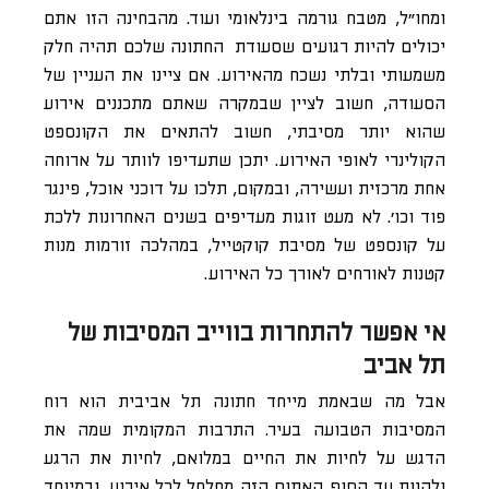
ומחו״ל, מטבח גורמה בינלאומי ועוד. מהבחינה הזו אתם
יכולים להיות רגועים שסעודת החתונה שלכם תהיה חלק
משמעותי ובלתי נשכח מהאירוע. אם ציינו את העניין של
הסעודה, חשוב לציין שבמקרה שאתם מתכננים אירוע
שהוא יותר מסיבתי, חשוב להתאים את הקונספט
הקולינרי לאופי האירוע. יתכן שתעדיפו לוותר על ארוחה
אחת מרכזית ועשירה, ובמקום, תלכו על דוכני אוכל, פינגר
פוד וכו׳. לא מעט זוגות מעדיפים בשנים האחרונות ללכת
על קונספט של מסיבת קוקטייל, במהלכה זורמות מנות
קטנות לאורחים לאורך כל האירוע.
אי אפשר להתחרות בווייב המסיבות של
תל אביב
אבל מה שבאמת מייחד חתונה תל אביבית הוא רוח
המסיבות הטבועה בעיר. התרבות המקומית שמה את
הדגש על לחיות את החיים במלואם, לחיות את הרגע
ולהנות עד הסוף. האתוס הזה מחלחל לכל אירוע, ובמיוחד