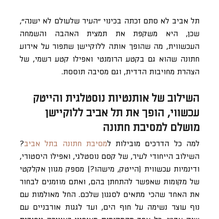
תל אביב לא סתם זכתה בכינוי ״העיר שלעולם לא ישנה״,
שכן, היא משקפת את תמצית האהבה והשמחה
העכשווית, מה שהופך אותה ללוקיישן שתפור על אירוע
חתונה שהוא גם בקטע הרומנטי ואפילו קטע רשמי, של
הצהרת מחויבות הדדית, וגם מסיבה תוססת.
השילוב של אותנטיות נוסטלגית והייטק
עכשווי, הופך את תל אביב ללוקיישן
מושלם למסיבת חתונה
למה כל הדרכים מובילות ל
מסיבת חתונה בתל אביב
?
השילוב הייחודי לעיר, של קסם נוסטלגי, ואפילו היסטורי,
ודינמיות עכשווית (הייטק, מישהו?) מספק מגוון אקלקטי
של מקומות שאפשר להתחתן בהם, ואתם מוזמנים לבחור
את האחד שהכי מתאים לסגנון שלכם. החל מאולמות עם
נוף עוצר נשימה על חוף הים, ועד לגגות אורבניים עם