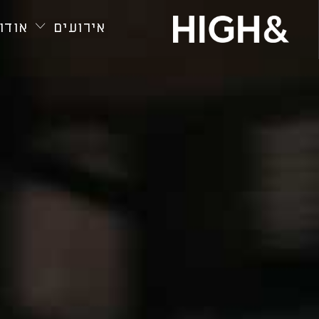
חילתו
ל
אירועים
אודות
ף
ינטרנט,
חץ
נטר
די
עבור
אזור
וכן
רכזי