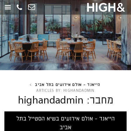
חילתו
ל
ף
ינטרנט,
חץ
נטר
די
עבור
אזור
וכן
רכזי
הייאנד - אולם אירועים בתל אביב
>
ARTICLES BY: HIGHANDADMIN
מחבר:
highandadmin
הייאנד - אולם אירועים בשיא הסטייל בתל
אביב