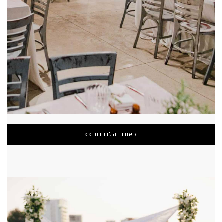
לאתר הלורנס >>