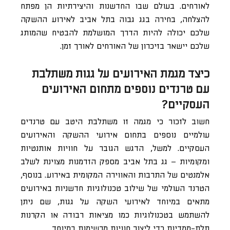
לאורחים. בעולם שבו החדשנות והיצירתיות הן מפתח
להצלחה, בחירה בגג גבוה בתל אביב לאירוע ההשקה
שלכם יכולה להיות הדרך המושלמת להבטיח שהמותג
שלכם יישאר בזיכרון של האורחים לאורך זמן.
כיצד מגמת האירועים על גגות משתלבת
עם טרנדים נוספים מתחום האירועים
העסקיים?
חשוב לזכור כי מגמה זו משתלבת היטב עם טרנדים
עולמיים נוספים בתחום אירועי ההשקה והאירועים
העסקיים. למשל, הדגש הגובר על חוויות אותנטיות
ומקומיות – גג בתל אביב מספק הזדמנות מצוינת לשלב
אלמנטים של התרבות והאווירה המקומית באירוע. בנוסף,
הטרנד העולמי של שילוב טכנולוגיות חדשניות באירועים
מתאים במיוחד לאירועי השקה על גגות, שם ניתן
להשתמש בטכנולוגיות כמו מציאות רבודה או הקרנות
תלת-ממדיות כדי ליצור חוויות מרשימות במיוחד.