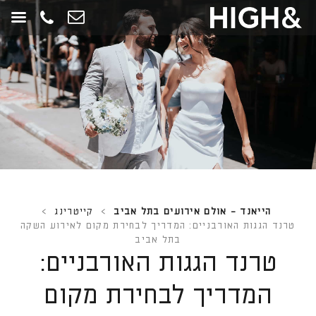
חילתו
ל
ף
ינטרנט,
חץ
נטר
די
עבור
אזור
וכן
רכזי
הייאנד - אולם אירועים בתל אביב
>
קייטרינג
>
טרנד הגגות האורבניים: המדריך לבחירת מקום לאירוע השקה
בתל אביב
טרנד הגגות האורבניים:
המדריך לבחירת מקום