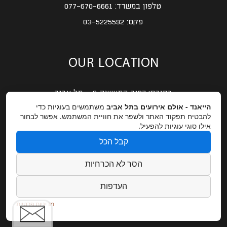
טלפון במשרד:
077-670-6661
פקס:
03-5225592
OUR LOCATION
כתובת:
רחוב התעשיה 9 – תל אביב
הייאנד - אולם אירועים בתל אביב
משתמשים בעוגיות כדי
GET DIRECTIONS
להבטיח תפקוד האתר ולשפר את חוויית המשתמש. אפשר לבחור
אילו סוגי עוגיות להפעיל.
קבל הכל
EMAIL US
הסר לא הכרחיות
אימייל:
Lihi@dynamogroup.co.il
העדפות
מדיניות פרטיות
פנו אלינו