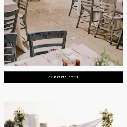
לאתר הלורנס >>