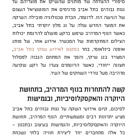
סיפורי ההצלחה של מותגים שהשיקו את מוצריהם על
גגות גבוהים בתל אביב מדגימים את הפוטנציאל העצום
של הגישה הזו. לדוגמה, חברת טכנולוגיה מובילה השיקה
את המוצר החדש שלה על גג מלון יוקרתי בתל אביב,
כאשר הנוף המרהיב שימש כרקע מושלם להדגמת יכולות
הצילום המתקדמות של המכשיר. אירוע אחר, של מותג
אופנה בינלאומי, בחר
במקום לאירוע עסקי בתל אביב
,
המצויד בגג שיקי, והפך את המתחם הגבוה למסלול
תצוגה ייחודי, כאשר הדוגמנים צעדו על רקע שקיעה
מרהיבה מעל גורדי השחקים של העיר.
קשה להתחרות בנוף המרהיב, בתחושת
היוקרה והאקסקלוסיביות, ובגמישות
לסיכום, קיום אירועי השקה על גגות גבוהים בתל אביב
מציע יתרונות רבים ומשמעותיים. הנוף המרהיב, תחושת
היוקרה והאקסקלוסיביות, והגמישות בעיצוב ובתכנון –
כל אלה מתחברים יחד ליצירת חוויה בלתי נשכחת