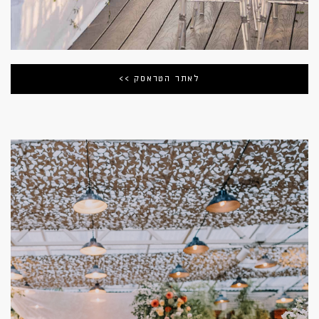
לאתר הטראסק >>