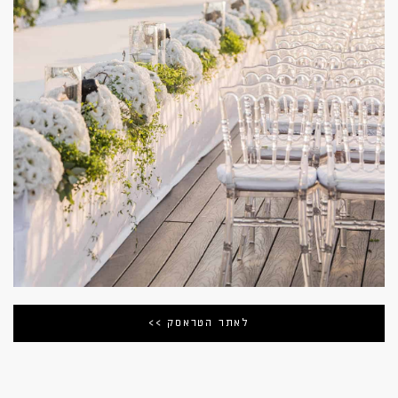
לאתר הטראסק >>