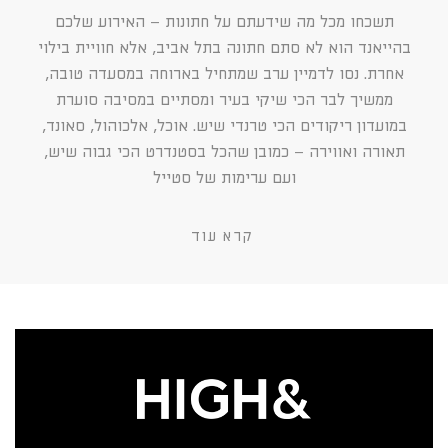
תשכחו מכל מה שידעתם על חתונות – האירוע שלכם
בהייאנד הוא לא סתם חתונה בתל אביב, אלא חוויית בילוי
אחרת. נסו לדמיין ערב שמתחיל בארוחה במסעדה טובה,
ממשיך לבר הכי שיקי בעיר ומסתיים במסיבה סוערת
במועדון ריקודים הכי טרנדי שיש. אוכל, אלכוהול, סאונד,
תאורה ואווירה – כמובן שהכל בסטנדרט הכי גבוה שיש,
ועם ערימות של סטייל
קרא עוד