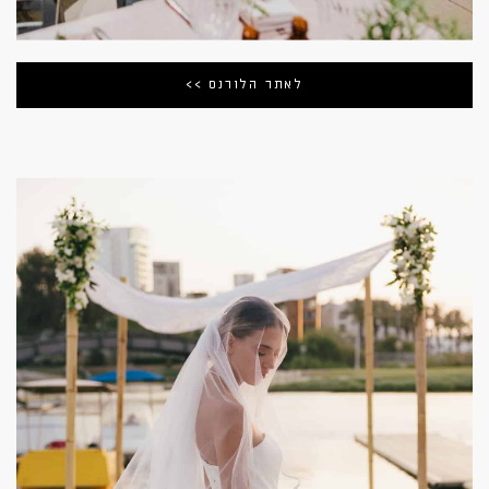
לאתר הלורנס >>