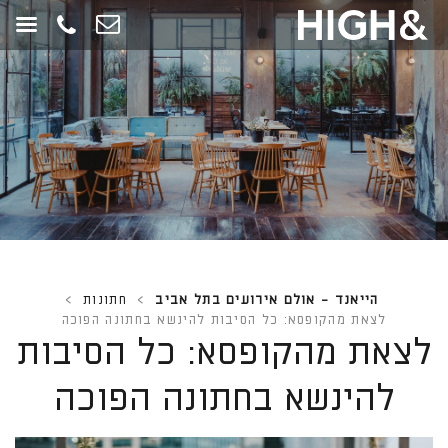
חילתו
ל
ף
ינטרנט,
חץ
נטר
די
עבור
אזור
וכן
רכזי
הייאנד - אולם אירועים בתל אביב
>
חתונות
>
לצאת מהקופסא: כל הסיבות להינשא בחתונה הפוכה
לצאת מהקופסא: כל הסיבות
להינשא בחתונה הפוכה