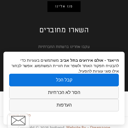
פנו אלינו
השארו מחוברים
עקבו אחרינו ברשתות החברתיות
הייאנד - אולם אירועים בתל אביב
משתמשים בעוגיות כדי
להבטיח תפקוד האתר ולשפר את חוויית המשתמש. אפשר לבחור
אילו סוגי עוגיות להפעיל.
קבל הכל
הסר לא הכרחיות
חתונות ואירועים עסקיים
אודות
גלריה
מגזין
העדפות
צור קשר
קרדיטים לצלמים
הצהרת נגישות
מדיניות פרטיות
Copyright © 2025 highand.
Website By - Dreamzone