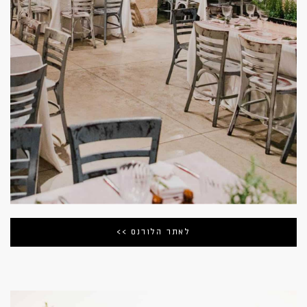
לאתר הלורנס >>