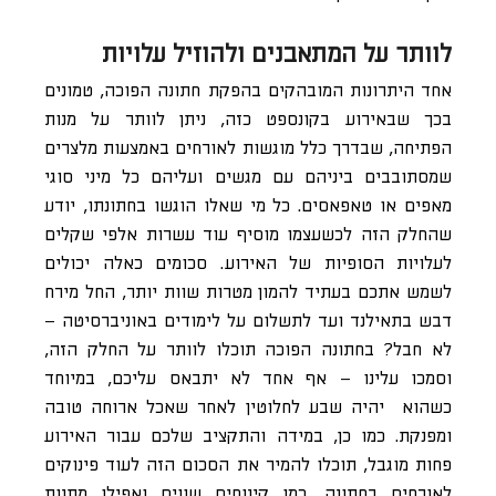
לוותר על המתאבנים ולהוזיל עלויות
אחד היתרונות המובהקים בהפקת חתונה הפוכה, טמונים
בכך שבאירוע בקונספט כזה, ניתן לוותר על מנות
הפתיחה, שבדרך כלל מוגשות לאורחים באמצעות מלצרים
שמסתובבים ביניהם עם מגשים ועליהם כל מיני סוגי
מאפים או טאפאסים. כל מי שאלו הוגשו בחתונתו, יודע
שהחלק הזה לכשעצמו מוסיף עוד עשרות אלפי שקלים
לעלויות הסופיות של האירוע. סכומים כאלה יכולים
לשמש אתכם בעתיד להמון מטרות שוות יותר, החל מירח
דבש בתאילנד ועד לתשלום על לימודים באוניברסיטה –
לא חבל? בחתונה הפוכה תוכלו לוותר על החלק הזה,
וסמכו עלינו – אף אחד לא יתבאס עליכם, במיוחד
כשהוא יהיה שבע לחלוטין לאחר שאכל ארוחה טובה
ומפנקת. כמו כן, במידה והתקציב שלכם עבור האירוע
פחות מוגבל, תוכלו להמיר את הסכום הזה לעוד פינוקים
לאורחים בחתונה, כמו קינוחים שווים ואפילו מתנות