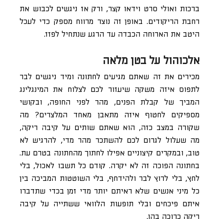
ברכות ואולי סרט וידאו קצר, ורק אז ניגשים לכבוש את
רחבת הריקודים. באופן זה נוצר מרווח מספק כדי לעכל
היטב את הארוחה הכבדה עד הרגע שנתחיל לפזז.
אלכוהול על בטן מלאה
מכירים את זה שאתם מגיעים לחתונה ומיד ניגשים לבר
לתפוס איזה משקה שיעזור לכם לצלוח את המינגלינג
המביך של קבלת הפנים, מהר לפני החופה, ובקושי
מספיקים לחטוף איזה מתאבן מאחד המלצרים? מה
שקורה במצב כזה, הוא שאתם שותים על קיבה ריקה,
מה שעלול לגרום לכם להשתכר מהר מדי, להרגיש לא
טוב, ובמקרים קיצוניים אפילו לחתוך מהחתונה בטרם עת.
בחתונה הפוכה זה לא יקרה. קודם כל תשבו לאכול, בלי
לחץ, בלי לרוץ לבר ולהידחף, בלי השוטטות המביכה בין
כל מיני אנשים שלא ראיתם יותר מדי זמן בכדי שתדברו
איתם פיכחים ובלי תופעות הלוואי ששתייה על קיבה
ריקה כרוכה בהן.