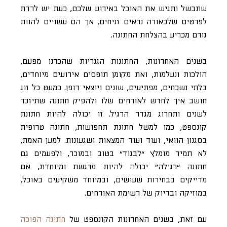
שתבשל ותגיש את האוכל באירוע שלכם, כעת יש לרדת
לפרטים שלכאורה נראים זניחים, אך הם עשויים להוות
גורם מכריע בהצלחת החתונה.
בשנים האחרונות, החתונות הגנריות שהכרנו מפעם,
הולכות ונעלמות, ואת מקומן תופסים אירועים מיוחדים,
בלתי נשכחים, מפתיעים, שונים ויוצאי דופן. כמעט כל זוג
חושב איך לחדש לאורחים שלו ולהפיק חתונה שתיזכר
לשנים ותחרוג מגדר הרגיל. זו יכולה להיות חתונת
קונספט, כמו למשל חתונת תחפושות, חתונה טרופית
בסגנון הוואי, ועוד ועוד המצאות ושגעונות. למען האמת,
לא תמיד מומלץ “לבגוד” בטוב ובמוכר, ולפעמים גם
חתונה “רגילה” יכולה להיות מרגשת ומיוחדת, אם
מדייקים בבחירות שעושים, ובמיוחד משקיעים באוכל,
במוזיקה ובדיוק של רשימת האורחים.
עם זאת, בשנים האחרונות הקונספט של
חתונה הפוכה