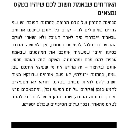
האורחים שבאמת חשוב לכם שיהיו בטקס
נמצאים
מבחינת התזמון של טקס החופה, לחתונה הפוכה יש שני
צדדים שמועילים לו – קודם כל, ייתכן שישנם אורחים
שכאמור “יברחו” מיד לאחר האוכל ולא ישארו לטקס
המרגש. זה עלול להישמע כחסרון, אך למעשה מדובר
בסינון חיובי שמשאיר איתכם את המוזמנים שבאמת
אכפת להם מכם ומהחתונה, הטקס הזה באמת מרגש
אותם ובקיצור – זה מדייק את מי שנמצא איתכם שם.
שנית, בחתונה “רגילה”, לא פעם אורחים שדווקא מאוד
חשוב להם להיות נוכחים בטקס, דווקא לא מספיקים
להגיע בזמן (פקקים של יום חמישי וכו’), ומתבאסים נורא
על כך. בחתונה הפוכה, טווח הזמן שיש להם כדי להגיע
לטקס מתארך, ובכך עולים הסיכויים שכולם יספיקו.