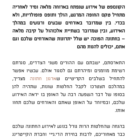
הקונספט של אירוע שנפתח בארוחה מלאה ומיד לאחריה
מתחיל טקס החופה המרגש, הולך ותופס פופולריות, ולא
בכדי. בין שמדובר באורחים שבעים ורגועים במהלך
האירוע, ובין שמדובר בשתיית אלכוהול על קיבה מלאה
– בחתונה הפוכה יש שלל יתרונות שהאורחים שלכם וגם
אתם, יכולים להנות מהם
התארסתם, ישבתם עם ההורים משני הצדדים, סגרתם
רשימת מוזמנים ומיהרתם גם לסגור אולם. עכשיו אפשר
להתחיל בשלבים הקריטיים ש
ארגון חתונה
מצריך,
במהלכם תצטרכו לקבל החלטות שונות, שתהיה להן
בסופו של דבר השפעה רבה על האופן בו יראה האירוע
שלכם, ובמיוחד על האופן שאתם והאורחים שלכם תחוו
אותו.
בהנחה שהחלטות הרות גורל בנוגע לאירוע החתונה שלכם
כבר מאחוריכם, לרבות בחירת הדי.ג’יי וחברת הקייטרינג