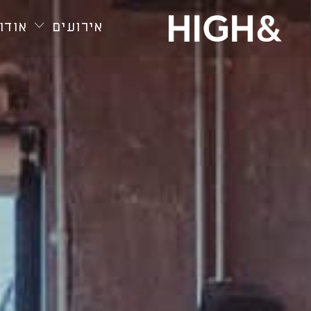
חילתו
ל
אירועים
אודות
ף
ינטרנט,
חץ
נטר
די
עבור
אזור
וכן
רכזי