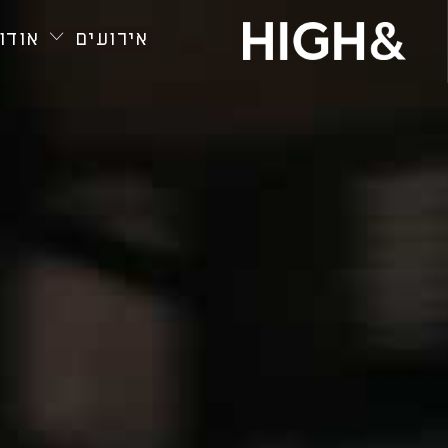
חילתו
ל
אירועים
אודות
ף
ינטרנט,
חץ
נטר
די
עבור
אזור
וכן
רכזי