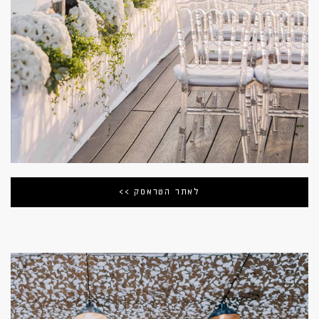
לאתר הטראסק >>