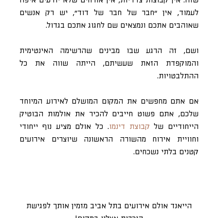
שזה. אין קבוצות צדדיות, אין אורחים שלא יודעים איפה
לעמוד, אין “חבר של חבר של דוד”, יש רק אנשים
שאוהבים אתכם ונמצאים שם לחגוג אתכם בגדול.
ושם, זה הרגע שבו מבינים שהרשימה האינטימית
והמוקפדת הזאת שעשיתם, הייתה שווה את כל
ההתלבטויות.
אם אתם מחפשים את המקום המושלם לאירוע המיוחד
שלכם, אתם פשוט חייבים להכיר את אולמות הבוטיק
הייחודיים של
קבוצת דינמו
. כל אולם מציע נוף ייחודי
וחוויית אירוח מהשורה הראשונה שיוצרים אירועים
קטנים בלתי נשכחים.
הייאנד אולם אירועים בתל אביב מזמין אותך לפגישת