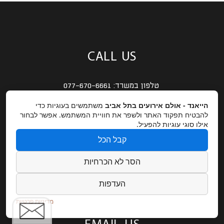
CALL US
טלפון במשרד:
077-670-6661
פקס:
03-5225592
הייאנד - אולם אירועים בתל אביב
משתמשים בעוגיות כדי
להבטיח תפקוד האתר ולשפר את חוויית המשתמש. אפשר לבחור
אילו סוגי עוגיות להפעיל.
קבל הכל
OUR LOCATION
הסר לא הכרחיות
כתובת:
רחוב התעשיה 9 – תל אביב
העדפות
GET DIRECTIONS
מדיניות פרטיות