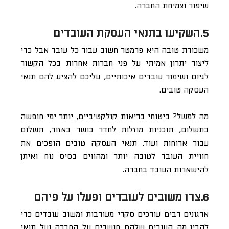
שיפור וצמיחת החברה.
5.השקיעו בתנאי העסקת העובדים
משכורת טובה היא פרמטר חשוב עבור כל עובד אבל כדי
ליצור יתרון אמיתי על פני חברות אחרות בכל הקשור
לגיוס ושימור עובדים איכותיים, עליכם להציע להם תנאי
העסקה טובים.
מה למשל? ביטוחי בריאות קולקטיביים, יותר ימי חופשה
בתשלום, תוכניות מוזלות לחדר כושר באזור, תשלום
עבור ארוחות ועוד. תנאי העסקה טובים הופכים את
חוויית העובד לטובה יותר ומהווים בסיס נוח ואיתן
להישארות העובד בחברה.
6.צרו משובים לעובדים ופעלו על פיהם
ארגונים רבים עורכים סקרי מעורבות ומשוב עובדים כדי
להבין מה העובים שלהם חושבים על החברה ועל תנאי