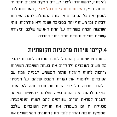
להיפתח, להשתחרר וליצור קשרים חזקים וטובים יותר זה
עם זה. הפקת
אירועים עסקיים בתל אביב
, מאפשרת לכם
לאסוף את כל העובדים או צוות ההנהלה, לחגוג הצלחות
ולבלות זמן משותף יחד בסביבה שונה ולא פורמלית. זוהי
השקעה חכמה בשמירה על ההון האנושי שלכם וביצירת
קשרים פוריים וטובים יותר בתוך החברה.
4.קיימו שיחות פרטניות תקופתיות
שיחות פרטניות בין המנהל לעובד עוזרות לחברות להבין
מה חשוב לעובדים ולהקדים את בעיות השימור. השיחות
צריכות להוות דיאלוג פתוח המשמש לבניית אמון עם
העובדים ולאסוף את נקודת המבט שלהם על הניסיון
שלהם בחברה. על ידי הבנת מה עובד ומה לא, אתם
יכולים לזהות את המוטיבציה שלהם להישאר בארגון
ולעבוד לקראת יעדים שגורמים להם לעניין ומוטיבציה.
טכניקה זו גם משפרת את חוויית העובדים שלכם
ומספקת תובנה נהדרת לגבי מגוון תחומים המאפשרים את