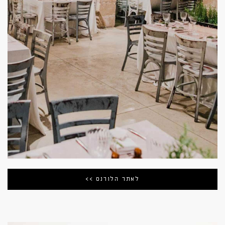
לאתר הלורנס >>