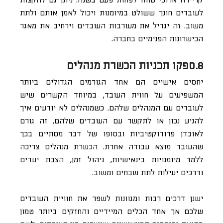
קריירה ארוכי טווח לפחות פעם בשנה. ניתן גם להקצות
לעובדים חונך ששולט במיומנות ויכול לאמן אותם ולתת
משוב. זה יגדיל את מעורבות העובדים וירחיב את מאגר
הכישרונות הפנימיים בחברה.
8.ספקו תכניות הכשרת מנהלים
יחסים אישיים הם אחד הגורמים הגדולים ביותר
המשפיעים על חווית העובד, במיוחד הקשרים שיש
לעובדים עם המנהלים שלהם. כשמנהלים לא יודעים איך
להניע נכון או לתקשר עם העובדים שלהם, זה גורם
לאובדן פרודוקטיביות ובסופו של דבר מסתיים בכך
שהעובד מוצא עבודה אחרת. הכשרת מנהלים צריכה
ללמד מיומנויות בינאישיות, ניהול זמן, הצבת יעדים
ודרכים יעילות לתת שבחים ומשוב.
ישנן דרכים רבות ומגוונות לשפר את חוויית העובדים
שלכם אך אחד הכלים המיידיים והחזקים ביותר טמון