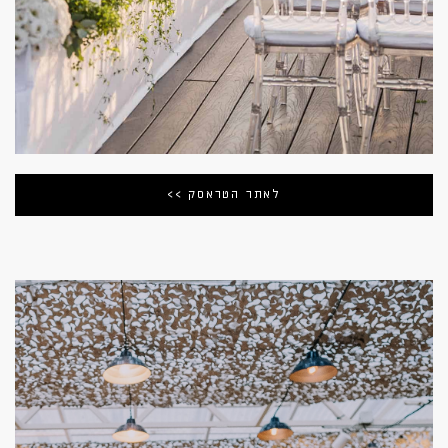
לאתר הטראסק >>