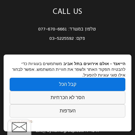
CALL US
טלפון במשרד:
077-670-6661
פקס:
03-5225592
OUR LOCATION
הייאנד - אולם אירועים בתל אביב
משתמשים בעוגיות כדי
להבטיח תפקוד האתר ולשפר את חוויית המשתמש. אפשר לבחור
אילו סוגי עוגיות להפעיל.
כתובת:
רחוב התעשיה 9 – תל אביב
קבל הכל
GET DIRECTIONS
הסר לא הכרחיות
העדפות
EMAIL US
מדיניות פרטיות
אימייל:
Lihi@dynamogroup.co.il