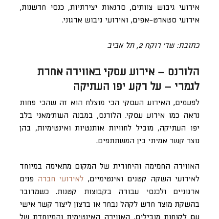
אירועי גיבוש צוותים, סדנאות יצירתיות, כנסי חדשנות,
אירועי סטארט-אפים, ואירועי גיבוש ארגוני.
כתובת: שד’ רוקח 2, תל אביב
הלורנס – אירוע עסקי באווירה אחרת
לגמרי – על רקע יפו העתיקה
לפעמים, האירוע העסקי הכי מוצלח הוא זה שהכי פחות
נראה כמו אירוע עסקי. הלורנס, במבנה העות’מאני בלב
יפו העתיקה, מוביל לחוויות אותנטיות ואינטימיות, בהן
נוצר קשר אמיתי בין המשתתפים.
האווירה החמימה והיחודית של המקום מתאימה במיוחד
לאירועי השקה קטנים ואינטימיים,
לאירועי חברה
פנים
ארגוניים ולכנסי עבודה בקבוצות קטנות. כשמדובר
בהשקת מוצר חדש לקהל נבחר או ברצון ליצור קשר אישי
עם לקוחות מובילים, האווירה האינטימית והמיוחדת של