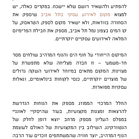
להפתיע ולהשאיר רושם שלא יישכח. במקרים כאלה, יש
למצוא
מקום לאירוע עסקי בתל אביב
שיספק את
הסחורה בוודאות, ולא ישאיר מקום לספק. הטראסק, על
קו המים בצפון נמל תל אביב, מספק את חבילת הפרימיום
המלאה לאירועים עסקיים יוקרתיים.
המיקום הייחודי על חוף הים והנוף המרהיב שולחים מסר
חד-משמעי – זו חברה מצליחה שלא מתפשרת על
מצוינות. המקום מתאים במיוחד לאירועי השקה גדולים
של מוצרים יוקרתיים, כנסי לקוחות בינלאומיים, וגאלות
עסקיות מפוארות.
החלל המרכזי הממוזג מספק את הנוחות הנדרשת
להרצאות ומצגות מקצועיות, בעוד שה״סקיי לאונג׳״
במפלס העליון מספק מרחב יוצא דופן לחלק של
הנטוורקינג. השילוב בין המקצועיות של האולם לעוצמת
הנוף המרהיב, יוצר חוויה שהמשתתפים זוכרים עוד הרבה