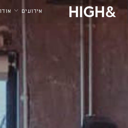
חילתו
ל
אירועים
אודות
ף
ינטרנט,
חץ
נטר
די
עבור
אזור
וכן
רכזי