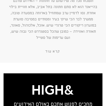
תשכחו מכל מה שידעתם על חתונות – האירוע שלכם
בהייאנד הוא לא סתם חתונה בתל אביב, אלא חוויית בילוי
אחרת. נסו לדמיין ערב שמתחיל בארוחה במסעדה טובה,
ממשיך לבר הכי שיקי בעיר ומסתיים במסיבה סוערת
במועדון ריקודים הכי טרנדי שיש. אוכל, אלכוהול, סאונד,
תאורה ואווירה – כמובן שהכל בסטנדרט הכי גבוה שיש,
ועם ערימות של סטייל
קרא עוד
מחכים לפגוש אתכם באולם האירועים