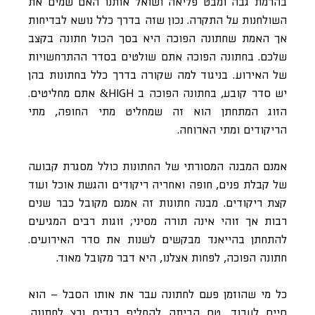
בהרמת גבה ומבט פליאה ושואל אותנו האם שמים את
השולחנות על התקרה. נכון שזה בדרך כלל נושא לבדיחות
אך האמת שחתונה הפוכה היא בסך הכול חתונה בקצב
שלכם. בחתונה הפוכה אתם שולטים בסדר ההתרחשויות
של האירוע. בניגוד למה שקורה בדרך כלל בחתונות בהן
יש סדר קובע, בחתונה הפוכה ב HIGH& אתם מחליטים.
הזוג המתחתן הוא זה שמחליט מתי החופה, מתי
הריקודים ומתי הארוחה.
אמנם המבנה המסורתי של החתונות כולל מסגרת קבועה
של קבלת פנים, חופה ואחריה ריקודים והגשת אוכל ועוד
קצת ריקודים. מבנה חתונות זה אמנם מקובל כבר שנים
רבות אך זוהי אינה תורה מסיני; זוגות רבים המגיעים
להתחתן בהייאנד מבקשים לשנות את סדר האירועים.
חתונה הפוכה, לפחות אצלנו, היא דבר מקובל מאוד.
כל מי שהוזמן פעם לחתונה עבר את אותו הסבל – הוא
סיים לעבוד, טס הביתה להחליף בגדים ורץ לחתונה.