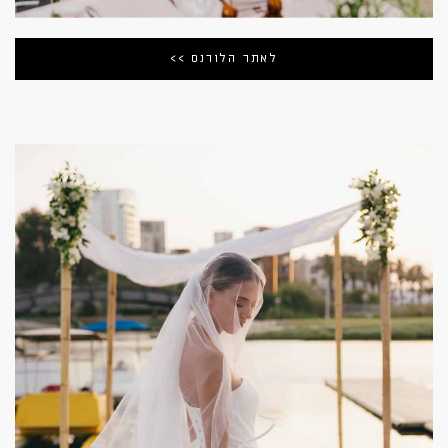
לאתר הלורנס >>