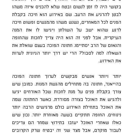
בקושי היה לו זמן לנשום ובטח שלא להכניס איזה משהו
לבטן להרגיע את הרעב. שם באירוע הוא חיכה בקבלת
הפנים לכל המאחרים, נשנש משהו מהמגשים ופשוט חיכה
לרגע שהוא ישב על השולחן ויגישו לו את המנה
העיקרית. אבל לפני זה הוא היה צריך לחכות שהחופה
והנאום של הרב יסתיימו. חתונה הפוכה בעצם שואלת את
השאלה למה לסבול? הרי יש דרך יותר הגיונית לערות
את האירוע.
יותר ויותר אנשים מבקשים לערוך חתונה הפוכה
בהייאנד, חתונה בה מתחילים מהגשת המנות. כמובן שיש
צורך בקבלת פנים על מנת לחכות שכל האורחים יגיעו
ולהגיש את האוכל בצורה מסודרת. כאשר החתונה שמה
את האוכל בתחילת האירוע כולם מרגישים הרבה יותר
נינוחים. החופה תתקיים בשעה מאוחרת יותר. נכון שיש
כאלו שאחרי האוכל יעזבו בתירוץ שמחר הם צריכים
לעבוד מוקדם, אבל מצד שני זה יבטיח שרק הקרובים