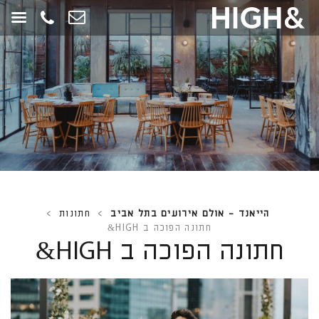
חילתו
ל
ף
ינטרנט,
חץ
נטר
די
עבור
אזור
וכן
רכזי
הייאנד - אולם אירועים בתל אביב
>
חתונות
>
חתונה הפוכה ב HIGH&
חתונה הפוכה ב HIGH&