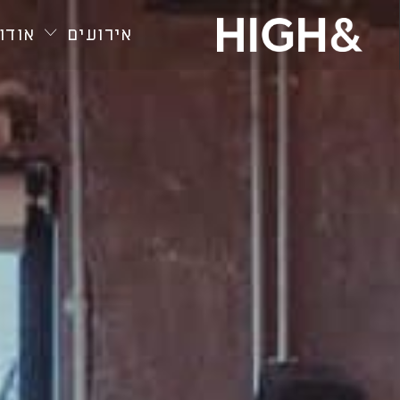
חילתו
ל
אירועים
אודות
ף
ינטרנט,
חץ
נטר
די
עבור
אזור
וכן
רכזי