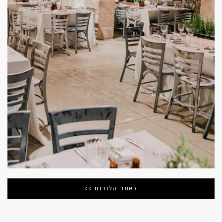
לאתר הלורנס >>