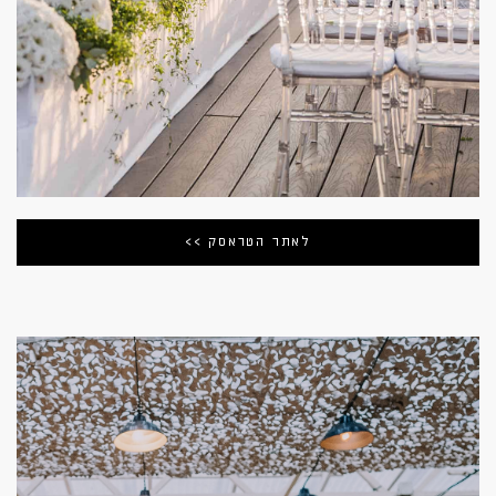
לאתר הטראסק >>