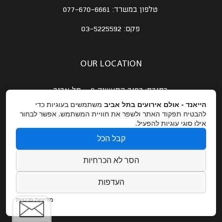
טלפון במשרד:
077-670-6661
פקס:
03-5225592
OUR LOCATION
כתובת:
רחוב התעשיה 9 – תל אביב
הייאנד - אולם אירועים בתל אביב
משתמשים בעוגיות כדי
GET DIRECTIONS
להבטיח תפקוד האתר ולשפר את חוויית המשתמש. אפשר לבחור
אילו סוגי עוגיות להפעיל.
EMAIL US
קבל הכל
הסר לא הכרחיות
אימייל:
Lihi@dynamogroup.co.il
העדפות
פנו אלינו
מדיניות פרטיות