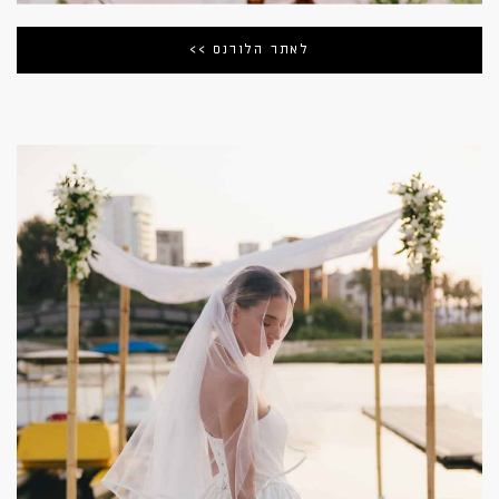
לאתר הלורנס >>