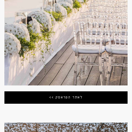
לאתר הטראסק >>