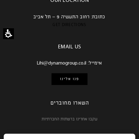
OUR LOCATION
כתובת:
רחוב התעשיה 9 – תל אביב
GET DIRECTIONS
EMAIL US
אימייל:
Lihi@dynamogroup.co.il
פנו אלינו
השארו מחוברים
עקבו אחרינו ברשתות החברתיות