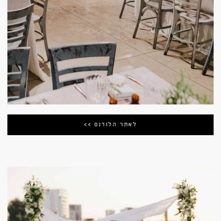
לאתר הלורנס >>