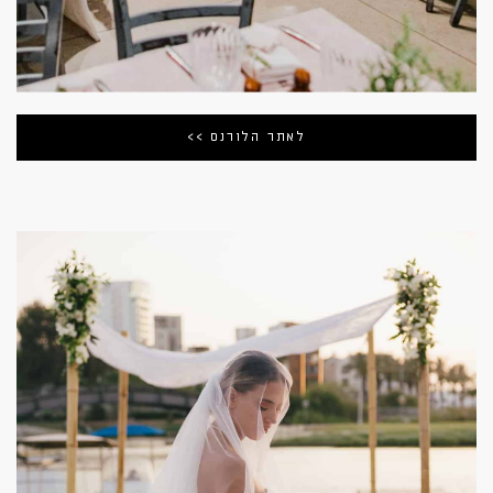
לאתר הלורנס >>