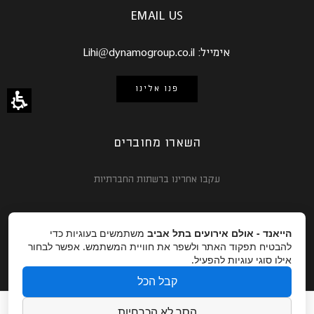
EMAIL US
אימייל:
Lihi@dynamogroup.co.il
פנו אלינו
השארו מחוברים
עקבו אחרינו ברשתות החברתיות
הייאנד - אולם אירועים בתל אביב
משתמשים בעוגיות כדי
להבטיח תפקוד האתר ולשפר את חוויית המשתמש. אפשר לבחור
אילו סוגי עוגיות להפעיל.
קבל הכל
חתונות ואירועים עסקיים
אודות
גלריה
מגזין
הסר לא הכרחיות