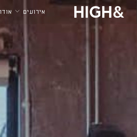
חילתו
ל
אירועים
אודות
ף
ינטרנט,
חץ
נטר
די
עבור
אזור
וכן
רכזי