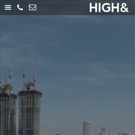
חילתו
ל
ף
ינטרנט,
חץ
נטר
די
עבור
אזור
וכן
רכזי