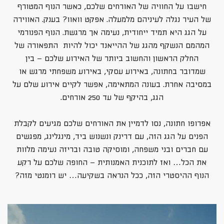
חישבו על החוויה של האורחים שלכם, כאשר הנוף המטורף
של העיר נגלה לעיניהם מלמעלה. אפקט וואוו? בענק. האווירה
על הגג היא תמיד ייחודית, נעימה אך מרגשת. הנוף הפנורמי
המהמם הנשקף מהגג של ההייאנד יכול להיות התפאורה של
החלק הראשון והחשוב ביותר של האירוע שלכם – בין
שמדובר בחתונה, באירוע עסקי, באירוע משפחתי מרגש או
במסיבה אחרת. בעונה המתאימה, אפשר לקיים אירוע שלם על
הגג, בהיקף של עד 250 אורחים.
אפרופו חתונה, נסו לדמיין את האורחים שלכם מגיעים לקבלת
הפנים על הגג הזה, עם דרינק ונשנוש ביד, מינגלינג, מפגשים
עם חברים ובני משפחה, ומוסיקה טובה ובריזה נעימה מלוות
את הכל… ואז לתוכנית האמנותית – החופה שלכם על רקע
הנוף ההיסטרי הזה, ככל הנראה בשקיעה… יש רומנטי מזה?