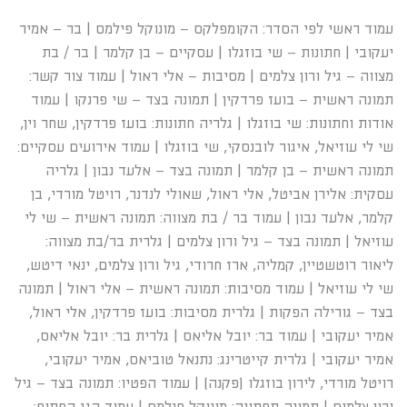
עמוד ראשי לפי הסדר: הקומפלקס – מונוקל פילמס | בר – אמיר
יעקובי | חתונות – שי בוזגלו | עסקיים – בן קלמר | בר / בת
מצווה – גיל ורון צלמים | מסיבות – אלי ראול | עמוד צור קשר:
תמונה ראשית – בועז פרדקין | תמונה בצד – שי פרנקו | עמוד
אודות וחתונות: שי בוזגלו | גלריה חתונות: בועז פרדקין, שחר וין,
שי לי עוזיאל, איגור לובנסקי, שי בוזגלו | עמוד אירועים עסקיים:
תמונה ראשית – בן קלמר | תמונה בצד – אלעד נבון | גלריה
עסקית: אלירן אביטל, אלי ראול, שאולי לנדנר, רויטל מורדי, בן
קלמר, אלעד נבון | עמוד בר / בת מצווה: תמונה ראשית – שי לי
עוזיאל | תמונה בצד – גיל ורון צלמים | גלרית בר/בת מצווה:
ליאור רוטשטיין, קמליה, ארז חרודי, גיל ורון צלמים, ינאי דיטש,
שי לי עוזיאל | עמוד מסיבות: תמונה ראשית – אלי ראול | תמונה
בצד – גורילה הפקות | גלרית מסיבות: בועז פרדקין, אלי ראול,
אמיר יעקובי | עמוד בר: יובל אליאס | גלרית בר: יובל אליאס,
אמיר יעקובי | גלרית קייטרינג: נתנאל טוביאס, אמיר יעקובי,
רויטל מורדי, לירון בוזגלו (פקנה) | עמוד הפטיו: תמונה בצד – גיל