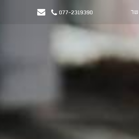
שר
077-2319390