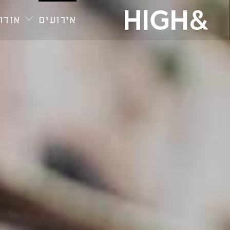
חילתו
ל
אירועים
אודות
ף
ינטרנט,
חץ
נטר
די
עבור
אזור
וכן
רכזי