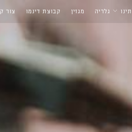
ינו
גלריה
מגזין
קבוצת דינמו
צור ק